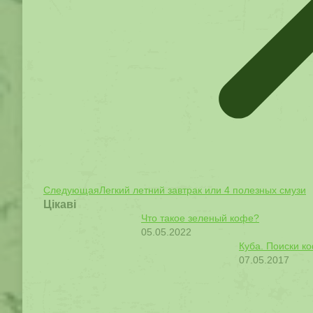
Следующая
Следующая
Легкий летний завтрак или 4 полезных смузи
Цікаві
запись:
Что такое зеленый кофе?
05.05.2022
Куба. Поиски к
07.05.2017