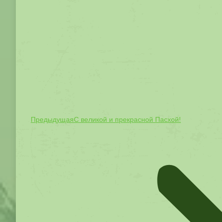
Предыдущая
Предыдущая
С великой и прекрасной Пасхой!
запись: