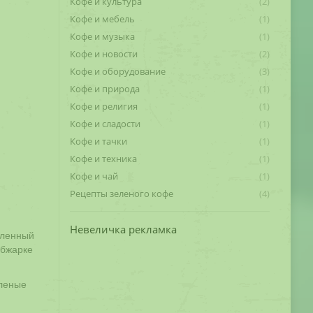
Кофе и культура
(2)
Кофе и мебель
(1)
Кофе и музыка
(1)
Кофе и новости
(2)
Кофе и оборудование
(3)
Кофе и природа
(1)
Кофе и религия
(1)
Кофе и сладости
(1)
Кофе и тачки
(1)
Кофе и техника
(1)
Кофе и чай
(1)
Рецепты зеленого кофе
(4)
Невеличка рекламка
бленный
обжарке
еленые