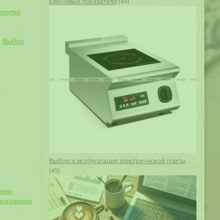
ключевые показатели
(49)
окупке
Выбор
Выбор и эксплуатация электрической плиты
(45)
ения
похудения