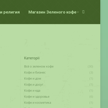
и религия
Магазин Зеленого кофе
Поиск:
Категорії
Всё о зеленом кофе
(30)
Кофе и бизнес
(3)
Кофе и дом
(1)
Кофе и досуг
(1)
Кофе и еда
(1)
Кофе и здоровье
(6)
Кофе и косметика
(1)