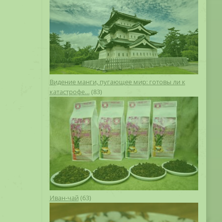
Видение манги, пугающее мир: готовы ли к
катастрофе…
(83)
Иван-чай
(63)