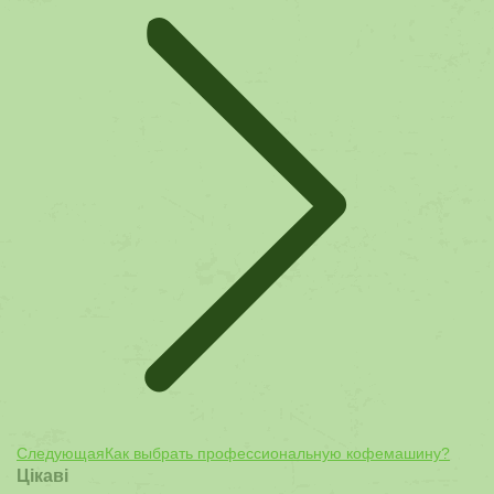
Следующая
Следующая
Как выбрать профессиональную кофемашину?
Цікаві
запись: