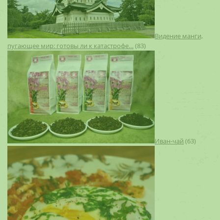
Видение манги,
пугающее мир: готовы ли к катастрофе…
(83)
Иван-чай
(63)