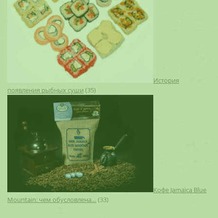
История
появления рыбных суши
(35)
Кофе Jamaica Blue
Mountain: чем обусловлена…
(33)