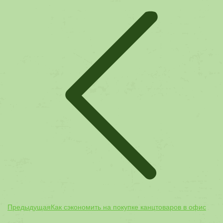
по
записям
Предыдущая
Предыдущая
Как сэкономить на покупке канцтоваров в офис
запись: