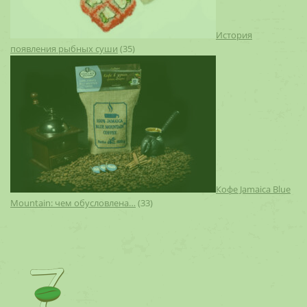
История
появления рыбных суши
(35)
Кофе Jamaica Blue
Mountain: чем обусловлена…
(33)