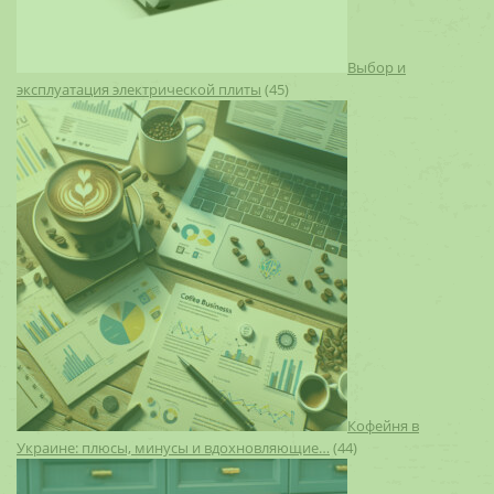
Выбор и
эксплуатация электрической плиты
(45)
Кофейня в
Украине: плюсы, минусы и вдохновляющие…
(44)