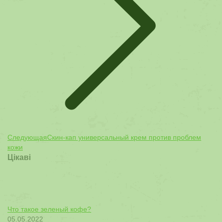
Следующая
Следующая
Скин-кап универсальный крем против проблем
запись:
кожи
Цікаві
Что такое зеленый кофе?
05.05.2022