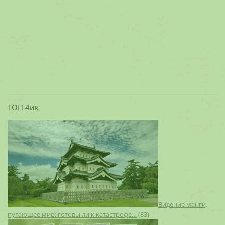
ТОП 4ик
Видение манги,
пугающее мир: готовы ли к катастрофе…
(83)