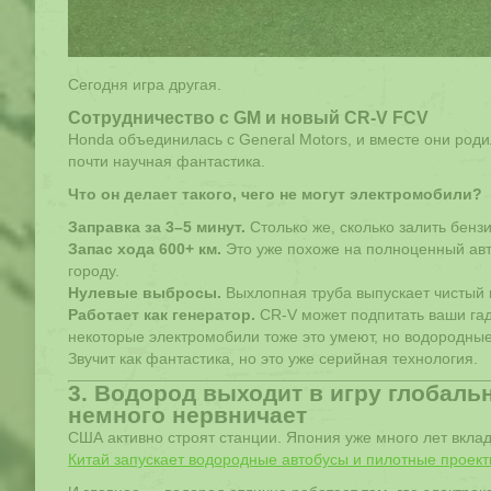
Сегодня игра другая.
Сотрудничество с GM и новый CR-V FCV
Honda объединилась с General Motors, и вместе они ро
почти научная фантастика.
Что он делает такого, чего не могут электромобили?
Заправка за 3–5 минут.
Столько же, сколько залить бензи
Запас хода 600+ км.
Это уже похоже на полноценный авт
городу.
Нулевые выбросы.
Выхлопная труба выпускает чистый п
Работает как генератор.
CR-V может подпитать ваши гад
некоторые электромобили тоже это умеют, но водородные
Звучит как фантастика, но это уже серийная технология.
3. Водород выходит в игру глобаль
немного нервничает
США активно строят станции. Япония уже много лет вкла
Китай запускает водородные автобусы и пилотные проек