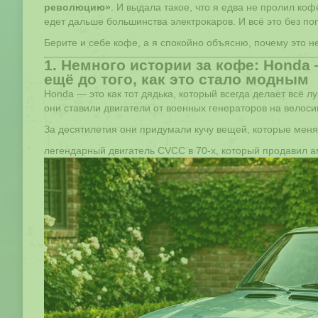
революцию»
. И выдала такое, что я едва не пролил ко
едет дальше большинства электрокаров. И всё это без поп
Берите и себе кофе, а я спокойно объясню, почему это 
1. Немного истории за кофе: Honda
ещё до того, как это стало модным
Honda — это как тот дядька, который всегда делает всё л
они ставили двигатели от военных генераторов на велос
За десятилетия они придумали кучу вещей, которые меня
легендарный двигатель CVCC в 70-х, который продавил а