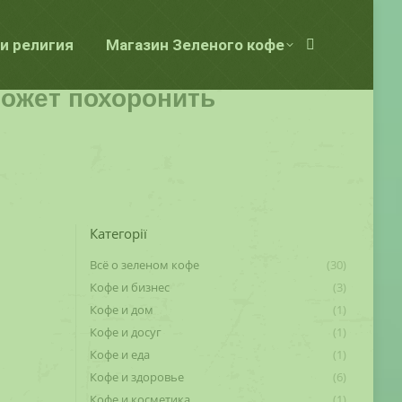
и религия
Магазин Зеленого кофе
Поиск:
может похоронить
Категорії
Всё о зеленом кофе
(30)
Кофе и бизнес
(3)
Кофе и дом
(1)
Кофе и досуг
(1)
Кофе и еда
(1)
Кофе и здоровье
(6)
Кофе и косметика
(1)