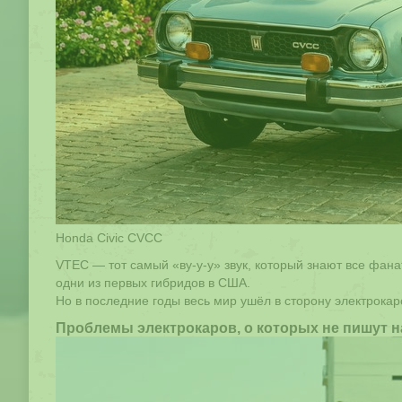
Honda Civic CVCC
VTEC — тот самый «ву-у-у» звук, который знают все фан
одни из первых гибридов в США.
Но в последние годы весь мир ушёл в сторону электрокаро
Проблемы электрокаров, о которых не пишут 