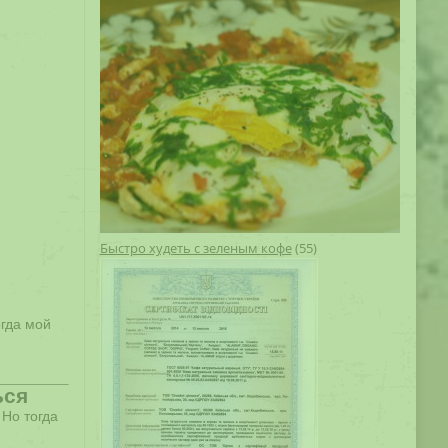
Быстро худеть с зеленым кофе
(55)
огда мой
ься
 Но тогда