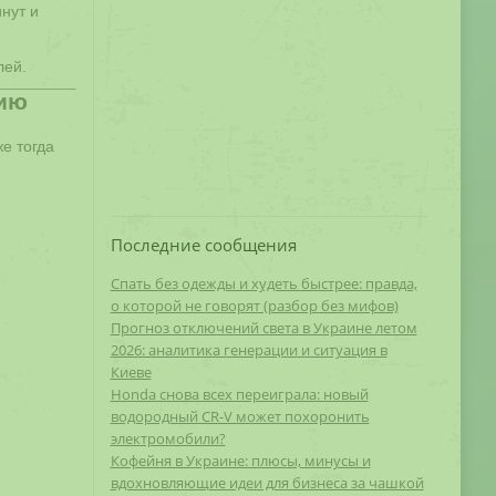
нут и
лей.
гию
же тогда
Последние сообщения
Спать без одежды и худеть быстрее: правда,
о которой не говорят (разбор без мифов)
Прогноз отключений света в Украине летом
2026: аналитика генерации и ситуация в
Киеве
Honda снова всех переиграла: новый
водородный CR-V может похоронить
электромобили?
Кофейня в Украине: плюсы, минусы и
вдохновляющие идеи для бизнеса за чашкой