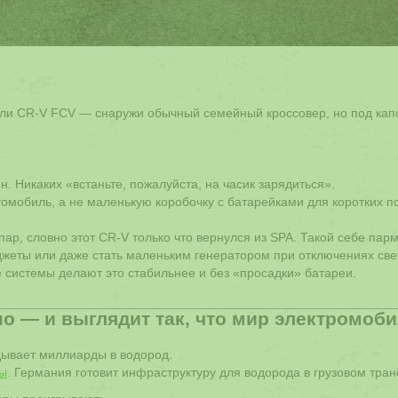
дили CR-V FCV — снаружи обычный семейный кроссовер, но под кап
н. Никаких «встаньте, пожалуйста, на часик зарядиться».
омобиль, а не маленькую коробочку с батарейками для коротких п
ар, словно этот CR-V только что вернулся из SPA. Такой себе пар
жеты или даже стать маленьким генератором при отключениях свет
 системы делают это стабильнее и без «просадки» батареи.
но — и выглядит так, что мир электромоб
дывает миллиарды в водород.
ты
. Германия готовит инфраструктуру для водорода в грузовом тран