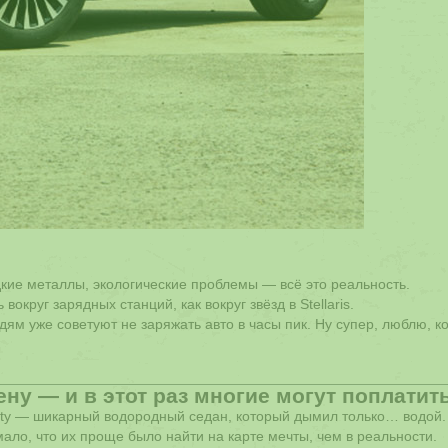
едкие металлы, экологические проблемы — всё это реальность.
округ зарядных станций, как вокруг звёзд в Stellaris.
дям уже советуют не заряжать авто в часы пик. Ну супер, люблю, к
ну — и в этот раз многие могут поплатит
rity — шикарный водородный седан, который дымил только… водой.
ало, что их проще было найти на карте мечты, чем в реальности.