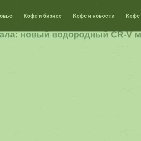
ровье
Кофе и бизнес
Кофе и новости
Кофе 
рала: новый водородный CR-V 