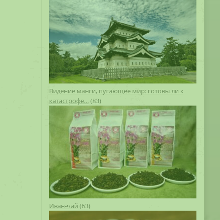
Видение манги, пугающее мир: готовы ли к
катастрофе…
(83)
Иван-чай
(63)