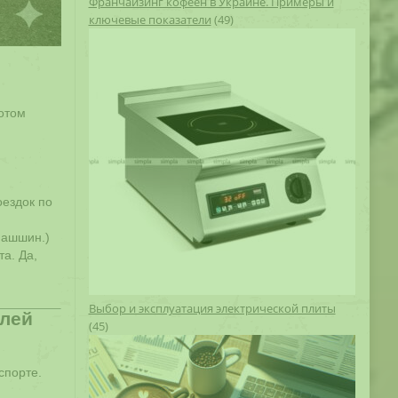
Франчайзинг кофеен в Украине. Примеры и
ключевые показатели
(49)
отом
оездок по
машшин.)
а. Да,
Выбор и эксплуатация электрической плиты
илей
(45)
спорте.