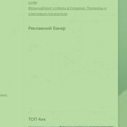
кофе
Франчайзинг кофеен в Украине. Примеры и
ключевые показатели
Рекламний банер
юанс.
ТОП 4ик