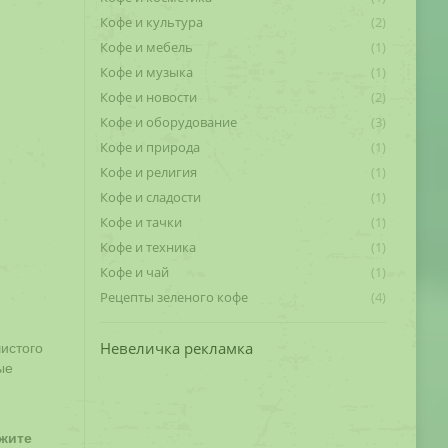
Кофе и культура
(2)
Кофе и мебель
(1)
Кофе и музыка
(1)
Кофе и новости
(2)
Кофе и оборудование
(3)
Кофе и природа
(1)
Кофе и религия
(1)
Кофе и сладости
(1)
Кофе и тачки
(1)
Кофе и техника
(1)
Кофе и чай
(1)
Рецепты зеленого кофе
(4)
Невеличка рекламка
чистого
ые
.
ржите