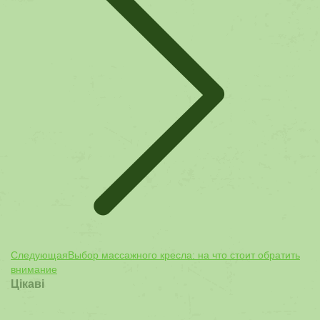
Следующая
Следующая
Выбор массажного кресла: на что стоит обратить
запись:
внимание
Цікаві