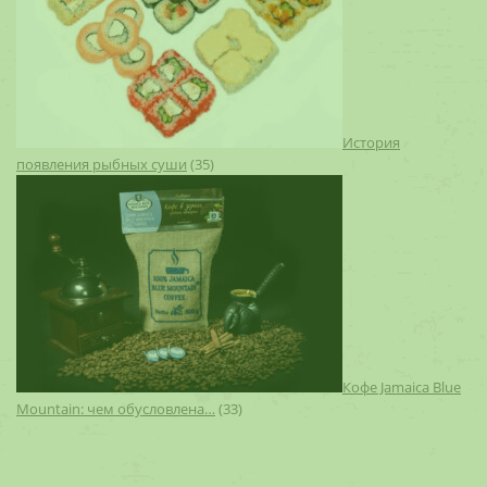
История
появления рыбных суши
(35)
Кофе Jamaica Blue
Mountain: чем обусловлена…
(33)