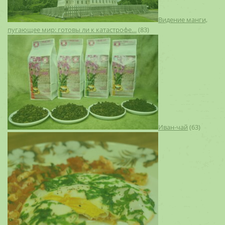
Видение манги,
пугающее мир: готовы ли к катастрофе…
(83)
Иван-чай
(63)