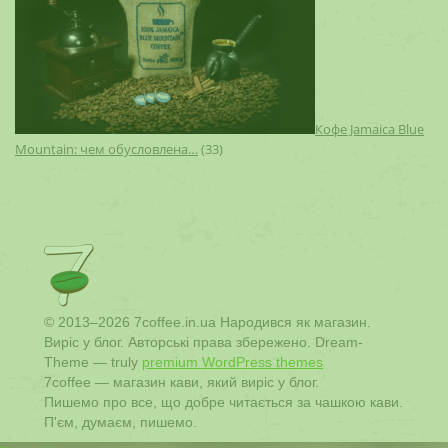
Кофе Jamaica Blue
Mountain: чем обусловлена…
(33)
© 2013–2026 7coffee.in.ua Народився як магазин.
Виріс у блог. Авторські права збережено. Dream-
Theme — truly
premium WordPress themes
7coffee — магазин кави, який виріс у блог.
Пишемо про все, що добре читається за чашкою кави.
П'єм, думаєм, пишемо.