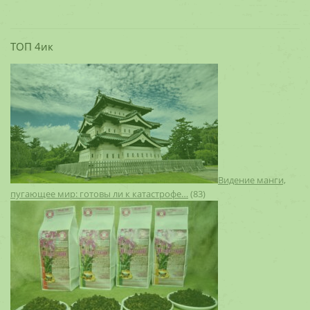
ТОП 4ик
Видение манги,
пугающее мир: готовы ли к катастрофе…
(83)