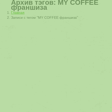
Архив тэгов:
MY COFFEE
франшиза
Вы здесь:
Главная
Записи с тегом "MY COFFEE франшиза"