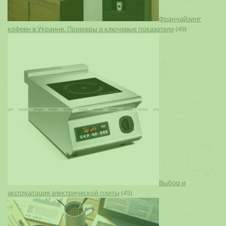
Франчайзинг
кофеен в Украине. Примеры и ключевые показатели
(49)
Выбор и
эксплуатация электрической плиты
(45)