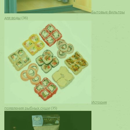
Бытовые фильтры
для воды
(36)
История
появления рыбных суши
(35)