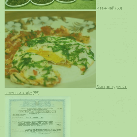
Иван-чай
(63)
Быстро худеть с
зеленым кофе
(55)