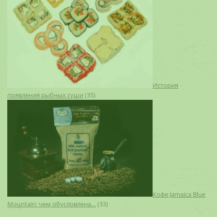
История
появления рыбных суши
(35)
Кофе Jamaica Blue
Mountain: чем обусловлена…
(33)