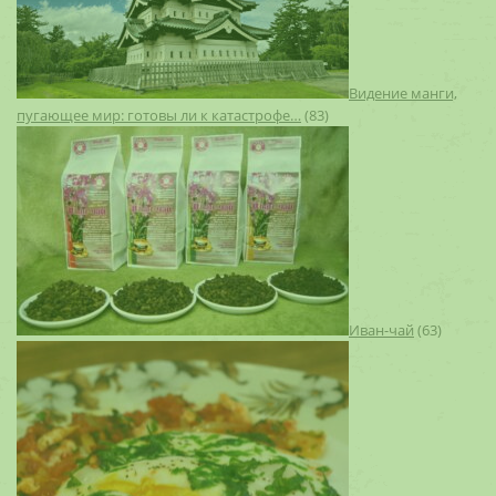
Видение манги,
пугающее мир: готовы ли к катастрофе…
(83)
Иван-чай
(63)