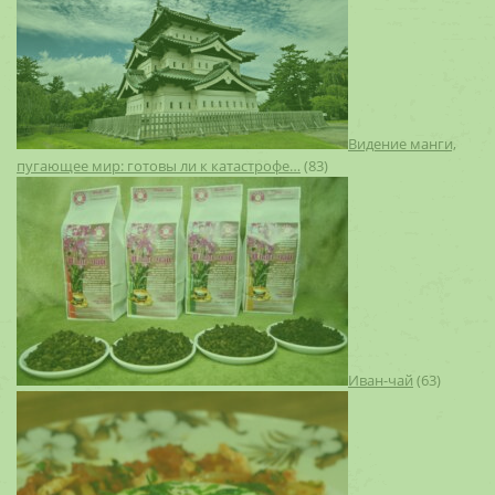
Видение манги,
пугающее мир: готовы ли к катастрофе…
(83)
Иван-чай
(63)