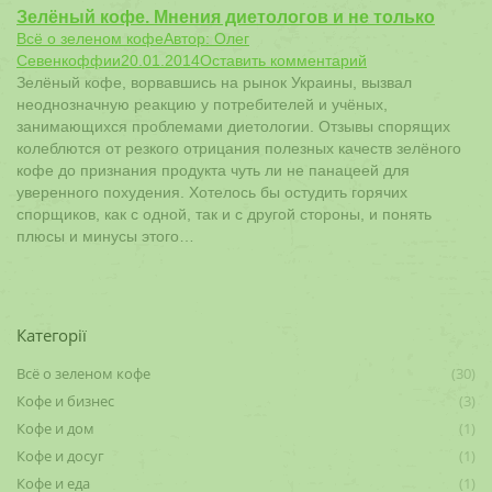
Зелёный кофе. Мнения диетологов и не только
Всё о зеленом кофе
Автор:
Олег
Севенкоффии
20.01.2014
Оставить комментарий
Зелёный кофе, ворвавшись на рынок Украины, вызвал
неоднозначную реакцию у потребителей и учёных,
занимающихся проблемами диетологии. Отзывы спорящих
колеблются от резкого отрицания полезных качеств зелёного
кофе до признания продукта чуть ли не панацеей для
уверенного похудения. Хотелось бы остудить горячих
спорщиков, как с одной, так и с другой стороны, и понять
плюсы и минусы этого…
Категорії
Всё о зеленом кофе
(30)
Кофе и бизнес
(3)
Кофе и дом
(1)
Кофе и досуг
(1)
Кофе и еда
(1)