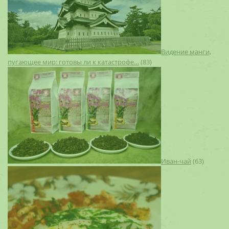
Видение манги,
пугающее мир: готовы ли к катастрофе…
(83)
Иван-чай
(63)