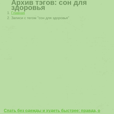
Архив тэгов:
сон для
здоровья
Вы здесь:
Главная
Записи с тегом "сон для здоровья"
Спать без одежды и худеть быстрее: правда, о