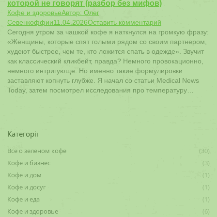
которой не говорят (разбор без мифов)
Кофе и здоровье
Автор:
Олег
Севенкоффии
11.04.2026
Оставить комментарий
Сегодня утром за чашкой кофе я наткнулся на громкую фразу:
«Женщины, которые спят голыми рядом со своим партнером,
худеют быстрее, чем те, кто ложится спать в одежде». Звучит
как классический кликбейт, правда? Немного провокационно,
немного интригующе. Но именно такие формулировки
заставляют копнуть глубже. Я начал со статьи Medical News
Today, затем посмотрел исследования про температуру…
Категорії
Всё о зеленом кофе
(30)
Кофе и бизнес
(3)
Кофе и дом
(1)
Кофе и досуг
(1)
Кофе и еда
(1)
Кофе и здоровье
(6)