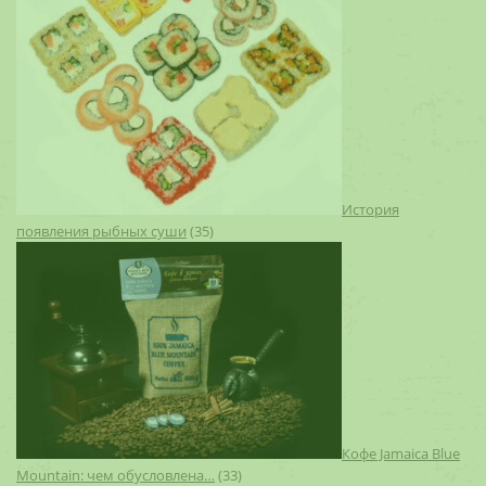
История
появления рыбных суши
(35)
Кофе Jamaica Blue
Mountain: чем обусловлена…
(33)