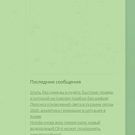
Последние сообщения
Спать без одежды и худеть быстрее: правда,
о которой не говорят (разбор без мифов)
Прогноз отключений света в Украине летом
2026: аналитика генерации и ситуация в
Киеве
Honda снова всех переиграла: новый
водородный CR-V может похоронить
электромобили?