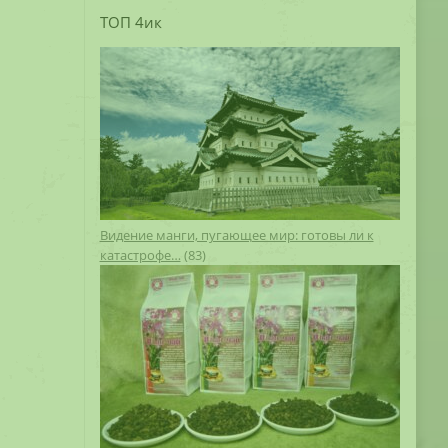
ТОП 4ик
Видение манги, пугающее мир: готовы ли к
катастрофе…
(83)