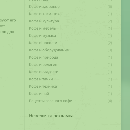
Кофе и здоровье
(6)
Кофе и косметика
(1)
зуют его
Кофе и культура
(2)
жет
Кофе и мебель
(1)
тов для
Кофе и музыка
(1)
Кофе и новости
(2)
Кофе и оборудование
(3)
Кофе и природа
(1)
Кофе и религия
(1)
Кофе и сладости
(1)
Кофе и тачки
(1)
Кофе и техника
(1)
Кофе и чай
(1)
Рецепты зеленого кофе
(4)
Невеличка рекламка