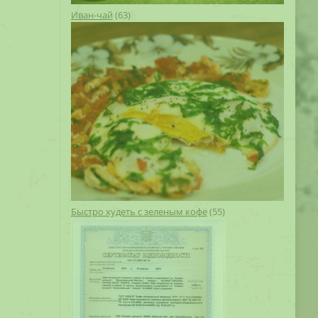
Иван-чай
(63)
Быстро худеть с зеленым кофе
(55)