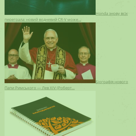
Honda знову всіх
переграла: новий водневий CR-V може…
Біографія нового
Папи Римського — Лев XIV (Роберт…