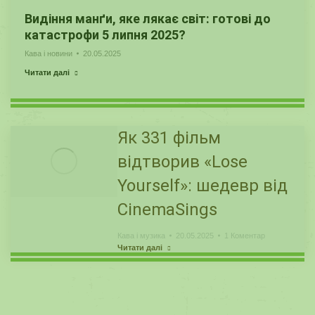
Видіння манґи, яке лякає світ: готові до
катастрофи 5 липня 2025?
Кава і новини
20.05.2025
Читати далі
Як 331 фільм
відтворив «Lose
Yourself»: шедевр від
CinemaSings
Кава і музика
20.05.2025
1 Коментар
Читати далі