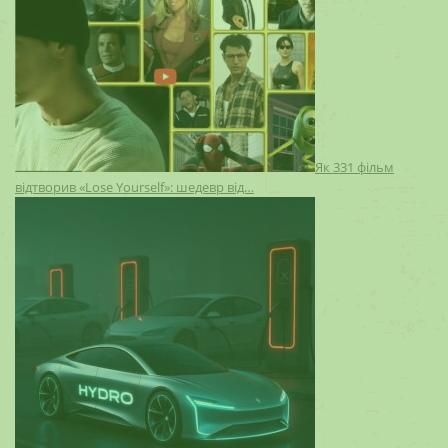
Як 331 фільм
відтворив «Lose Yourself»: шедевр від…