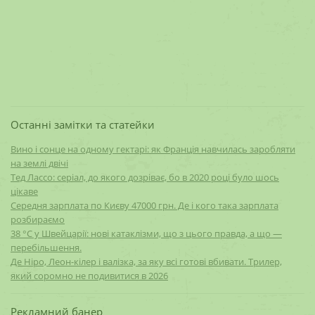
Останні замітки та статейки
Вино і сонце на одному гектарі: як Франція навчилась заробляти
на землі двічі
Тед Лассо: серіал, до якого дозріває, бо в 2020 році було шось
цікаве
Середня зарплата по Києву 47000 грн. Де і кого така зарплата
розбираємо
38 °C у Швейцарії: нові катаклізми, що з цього правда, а що —
перебільшення.
Де Ніро, Леон-кілер і валізка, за яку всі готові вбивати. Трилер,
який соромно не подивитися в 2026
Рекламний банер