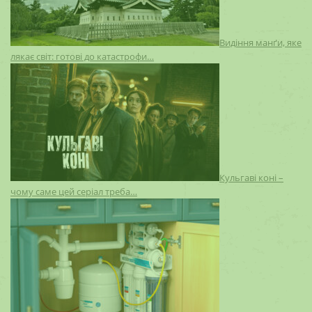
Видіння манґи, яке
лякає світ: готові до катастрофи…
Кульгаві коні –
чому саме цей серіал треба…