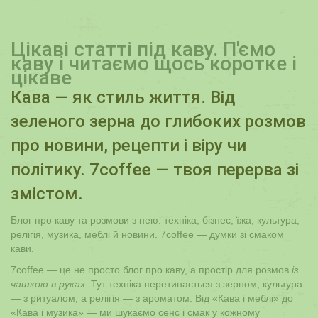
Цікаві статті під каву. П'ємо
каву і читаємо щось коротке і
цікаве
Кава — як стиль життя. Від
зеленого зерна до глибоких розмов
про новини, рецепти і віру чи
політику. 7coffee — твоя перерва зі
змістом.
Блог про каву та розмови з нею: техніка, бізнес, їжа, культура,
релігія, музика, меблі й новини. 7coffee — думки зі смаком
кави.
7coffee — це не просто блог про каву, а простір для розмов
із
чашкою в руках
. Тут техніка перетинається з зерном, культура
— з ритуалом, а релігія — з ароматом. Від «Кава і меблі» до
«Кава і музика» — ми шукаємо сенс і смак у кожному