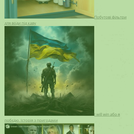
Побутові фільтри
для води під каву
I will win або я
побєдю. Історія з пригодами