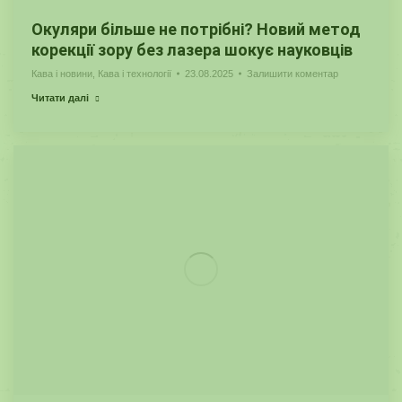
Окуляри більше не потрібні? Новий метод
корекції зору без лазера шокує науковців
Кава і новини
,
Кава і технології
23.08.2025
Залишити коментар
Читати далі