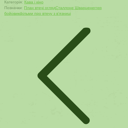
Категорія:
Кава і кіно
Позначки:
План втечі огляд
Сталлоне Шварценеггер
бойовик
фільми про втечу з в’язниці
Post
navigation