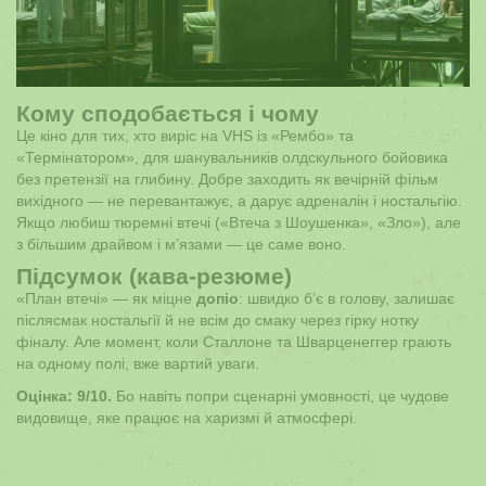
Кому сподобається і чому
Це кіно для тих, хто виріс на VHS із «Рембо» та
«Термінатором», для шанувальників олдскульного бойовика
без претензії на глибину. Добре заходить як вечірній фільм
вихідного — не перевантажує, а дарує адреналін і ностальгію.
Якщо любиш тюремні втечі («Втеча з Шоушенка», «Зло»), але
з більшим драйвом і м’язами — це саме воно.
Підсумок (кава-резюме)
«План втечі» — як міцне
допіо
: швидко б’є в голову, залишає
післясмак ностальгії й не всім до смаку через гірку нотку
фіналу. Але момент, коли Сталлоне та Шварценеггер грають
на одному полі, вже вартий уваги.
Оцінка: 9/10.
Бо навіть попри сценарні умовності, це чудове
видовище, яке працює на харизмі й атмосфері.