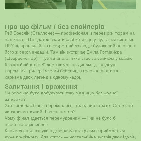
Про що фільм / без спойлерів
Рей Бреслін (Сталлоне) — професіонал із перевірки тюрем на
надійність. Він здатен знайти слабке місце у будь-якій системі.
ЦРУ відправляє його в секретний заклад, збудований на основі
його ж рекомендацій. Там він зустрічає Еміла Ротмайєра
(Шварценеггер) — ув’язненого, який стає союзником у майже
безнадійній втечі. Фільм тримає на динаміці, поєднує
тюремний трилер і чистий бойовик, а головна родзинка —
харизма двох легенд в одному кадрі.
Запитання і враження
Чи реально було побудувати таку в’язницю без жодної
шпарини?
Хто виглядає більш переконливо: холодний стратег Сталлоне
чи харизматичний Шварценеггер?
Чому фінал здається перемудреним — і чи не було б
простішого рішення?
Користувацькі відгуки підтверджують: фільм сприймається
дуже по-різному. Для когось — ностальгійна зустріч двох ідолів,