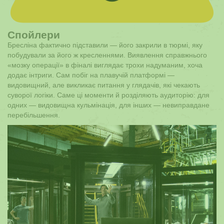
Спойлери
Бресліна фактично підставили — його закрили в тюрмі, яку
побудували за його ж кресленнями. Виявлення справжнього
«мозку операції» в фіналі виглядає трохи надуманим, хоча
додає інтриги. Сам побіг на плавучій платформі —
видовищний, але викликає питання у глядачів, які чекають
суворої логіки. Саме ці моменти й розділяють аудиторію: для
одних — видовищна кульмінація, для інших — невиправдане
перебільшення.