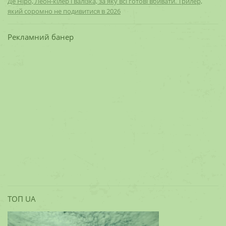
Де Ніро, Леон-кілер і валізка, за яку всі готові вбивати. Трилер,
який соромно не подивитися в 2026
Рекламний банер
ТОП UA