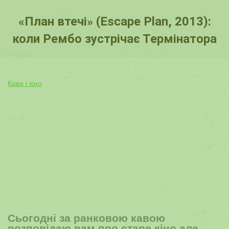
«План втечі» (Escape Plan, 2013):
коли Рембо зустрічає Термінатора
You are here:
Кава і кіно
Сьогодні за ранковою кавою
розповідаю вам про старе кіно але