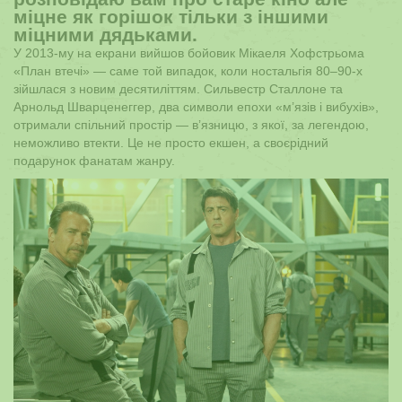
міцне як горішок тільки з іншими
міцними дядьками.
У 2013-му на екрани вийшов бойовик Мікаеля Хофстрьома
«План втечі» — саме той випадок, коли ностальгія 80–90-х
зійшлася з новим десятиліттям. Сильвестр Сталлоне та
Арнольд Шварценеггер, два символи епохи «м’язів і вибухів»,
отримали спільний простір — в’язницю, з якої, за легендою,
неможливо втекти. Це не просто екшен, а своєрідний
подарунок фанатам жанру.