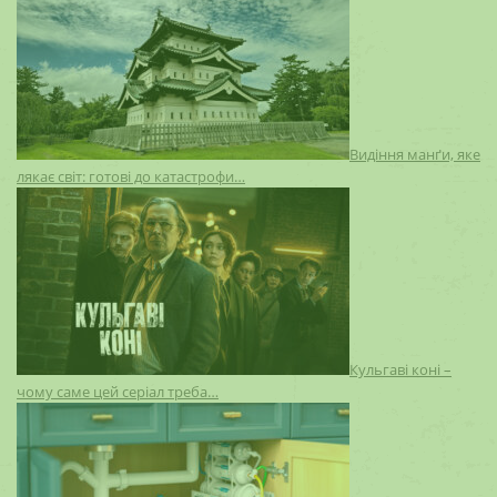
Видіння манґи, яке
лякає світ: готові до катастрофи…
Кульгаві коні –
чому саме цей серіал треба…