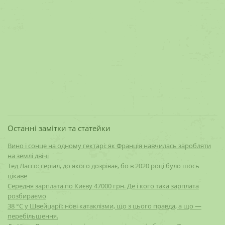
Останні замітки та статейки
Вино і сонце на одному гектарі: як Франція навчилась заробляти
на землі двічі
Тед Лассо: серіал, до якого дозріває, бо в 2020 році було шось
цікаве
Середня зарплата по Києву 47000 грн. Де і кого така зарплата
розбираємо
38 °C у Швейцарії: нові катаклізми, що з цього правда, а що —
перебільшення.