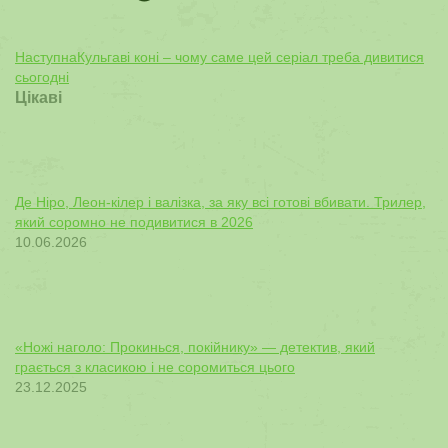
Next
Наступна
Кульгаві коні – чому саме цей серіал треба дивитися
post:
сьогодні
Цікаві
Де Ніро, Леон-кілер і валізка, за яку всі готові вбивати. Трилер,
який соромно не подивитися в 2026
10.06.2026
«Ножі наголо: Прокинься, покійнику» — детектив, який
грається з класикою і не соромиться цього
23.12.2025