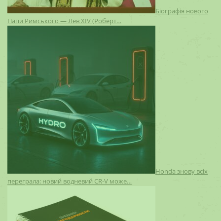
Біографія нового
Папи Римського — Лев XIV (Роберт…
Honda знову всіх
переграла: новий водневий CR-V може…