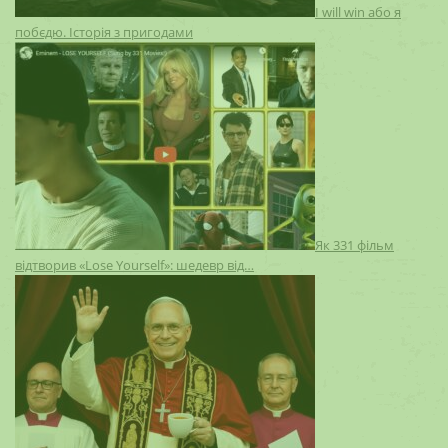
I will win або я
побєдю. Історія з пригодами
Як 331 фільм
відтворив «Lose Yourself»: шедевр від…