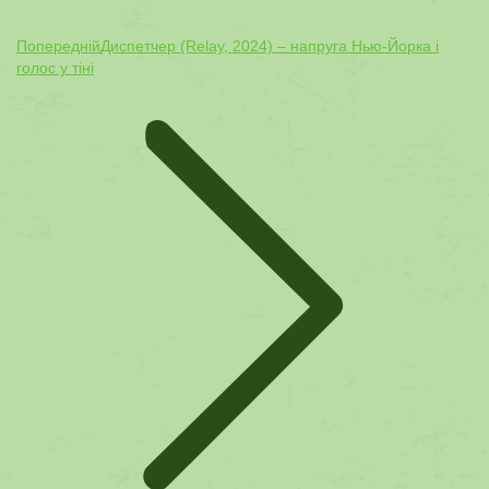
Попередній
Попередній
Диспетчер (Relay, 2024) – напруга Нью-Йорка і
пост:
голос у тіні