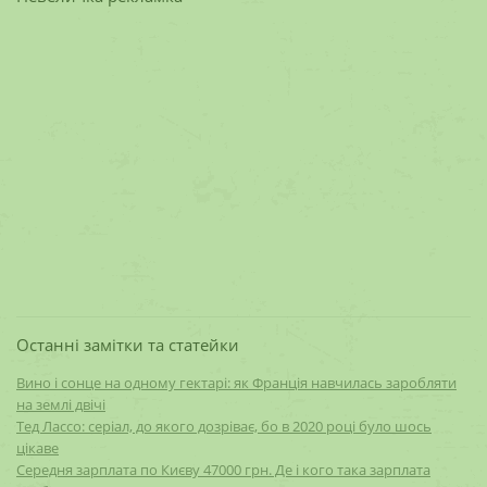
Останні замітки та статейки
Вино і сонце на одному гектарі: як Франція навчилась заробляти
на землі двічі
Тед Лассо: серіал, до якого дозріває, бо в 2020 році було шось
цікаве
Середня зарплата по Києву 47000 грн. Де і кого така зарплата