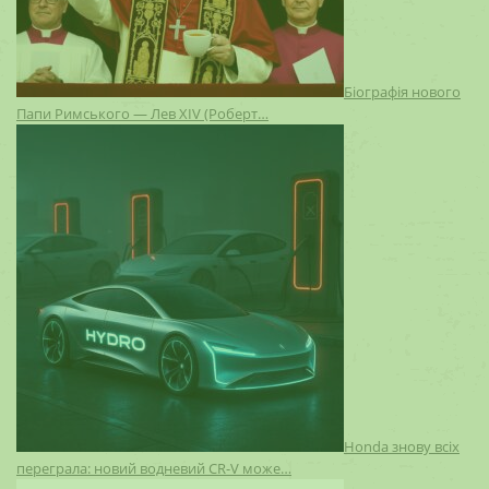
Біографія нового
Папи Римського — Лев XIV (Роберт…
Honda знову всіх
переграла: новий водневий CR-V може…