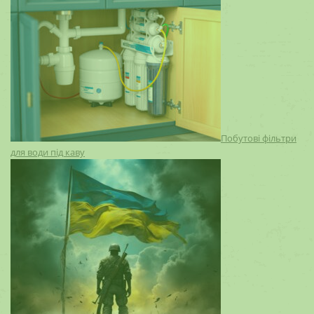
Побутові фільтри
для води під каву