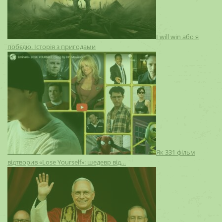
I will win або я
побєдю. Історія з пригодами
Як 331 фільм
відтворив «Lose Yourself»: шедевр від…