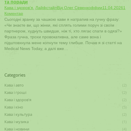
та поради
Кава і здоров'я
,
Лайфстайл
Від
Олег Севенкоффии
11.04.2026
1
Коментар
Сьогодні зранку за чашкою кави я натрапив на гучну фразу:
«Чи знаєте ви, що жінки, які сплять голими поруч зі своїм
партнером, худнуть швидше, ніж ті, хто лягає спати в одязі?»
Фраза гучна, трохи провокативна, але саме вона і
підштовхнула мене копнути тему глибше. Почав я зі статті на
Medical News Today, а далі вже…
Categories
Кава і авто
(2)
Кава і гроші
(2)
Кава і здоров'я
(2)
Кава і кіно
(5)
Кава і культура
(2)
Кава і музика
(1)
Кава і новини
(4)