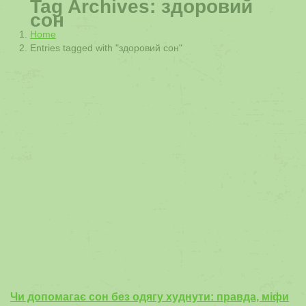
Tag Archives:
здоровий
сон
You are here:
Home
Entries tagged with "здоровий сон"
Чи допомагає сон без одягу худнути: правда, міфи