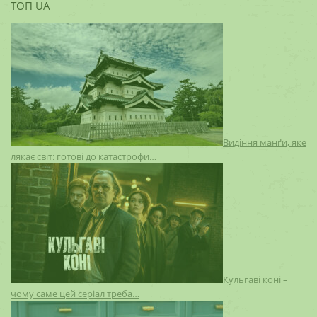
ТОП UA
Видіння манґи, яке
лякає світ: готові до катастрофи…
Кульгаві коні –
чому саме цей серіал треба…