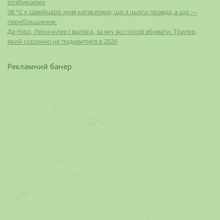
розбираємо
38 °C у Швейцарії: нові катаклізми, що з цього правда, а що —
перебільшення.
Де Ніро, Леон-кілер і валізка, за яку всі готові вбивати. Трилер,
який соромно не подивитися в 2026
Рекламний банер