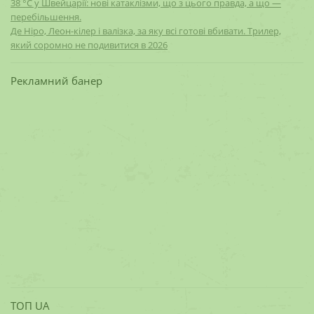
38 °C у Швейцарії: нові катаклізми, що з цього правда, а що —
перебільшення.
Де Ніро, Леон-кілер і валізка, за яку всі готові вбивати. Трилер,
який соромно не подивитися в 2026
Рекламний банер
ТОП UA