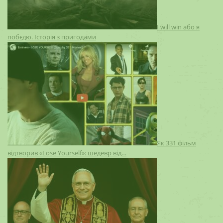
I will win або я
побєдю. Історія з пригодами
Як 331 фільм
відтворив «Lose Yourself»: шедевр від…