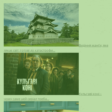
Видіння манґи, яке
лякає світ: готові до катастрофи…
Кульгаві коні –
чому саме цей серіал треба…