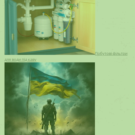
Побутові фільтри
для води під каву