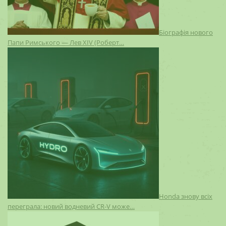
Біографія нового
Папи Римського — Лев XIV (Роберт…
Honda знову всіх
переграла: новий водневий CR-V може…