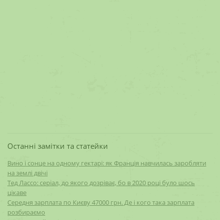
Останні замітки та статейки
Вино і сонце на одному гектарі: як Франція навчилась заробляти
на землі двічі
Тед Лассо: серіал, до якого дозріває, бо в 2020 році було шось
цікаве
Середня зарплата по Києву 47000 грн. Де і кого така зарплата
розбираємо