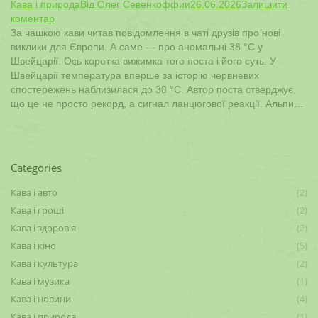
Кава і природа
Від
Олег Севенкоффии
26.06.2026
Залишити
коментар
За чашкою кави читав повідомлення в чаті друзів про нові
виклики для Європи. А саме — про аномальні 38 °C у
Швейцарії. Ось коротка вижимка того поста і його суть. У
Швейцарії температура вперше за історію червневих
спостережень наблизилася до 38 °C. Автор поста стверджує,
що це не просто рекорд, а сигнал ланцюгової реакції. Альпи…
Categories
Кава і авто
(2)
Кава і гроші
(2)
Кава і здоров'я
(2)
Кава і кіно
(5)
Кава і культура
(2)
Кава і музика
(1)
Кава і новини
(4)
Кава і природа
(1)