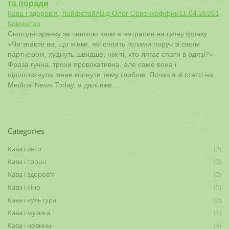
та поради
Кава і здоров'я
,
Лайфстайл
Від
Олег Севенкоффии
11.04.2026
1
Коментар
Сьогодні зранку за чашкою кави я натрапив на гучну фразу:
«Чи знаєте ви, що жінки, які сплять голими поруч зі своїм
партнером, худнуть швидше, ніж ті, хто лягає спати в одязі?»
Фраза гучна, трохи провокативна, але саме вона і
підштовхнула мене копнути тему глибше. Почав я зі статті на
Medical News Today, а далі вже…
Categories
Кава і авто
(2)
Кава і гроші
(2)
Кава і здоров'я
(2)
Кава і кіно
(5)
Кава і культура
(2)
Кава і музика
(1)
Кава і новини
(4)