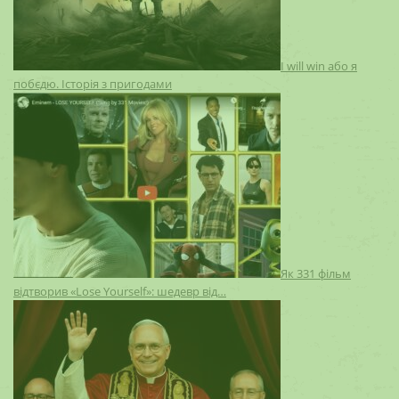
I will win або я
побєдю. Історія з пригодами
Як 331 фільм
відтворив «Lose Yourself»: шедевр від…