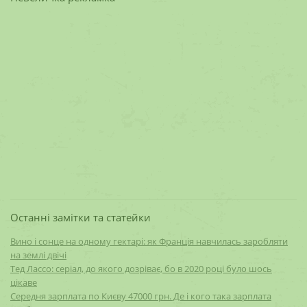
Останні замітки та статейки
Вино і сонце на одному гектарі: як Франція навчилась заробляти
на землі двічі
Тед Лассо: серіал, до якого дозріває, бо в 2020 році було шось
цікаве
Середня зарплата по Києву 47000 грн. Де і кого така зарплата