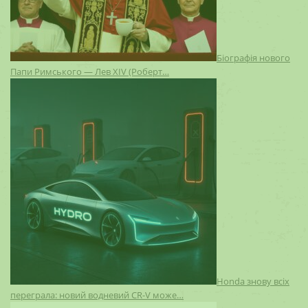
Біографія нового
Папи Римського — Лев XIV (Роберт…
Honda знову всіх
переграла: новий водневий CR-V може…