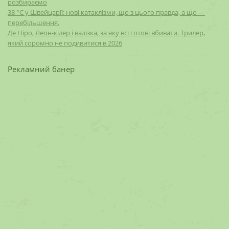
розбираємо
38 °C у Швейцарії: нові катаклізми, що з цього правда, а що —
перебільшення.
Де Ніро, Леон-кілер і валізка, за яку всі готові вбивати. Трилер,
який соромно не подивитися в 2026
Рекламний банер