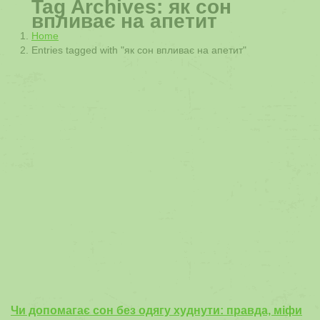
Tag Archives:
як сон
впливає на апетит
You are here:
Home
Entries tagged with "як сон впливає на апетит"
Чи допомагає сон без одягу худнути: правда, міфи