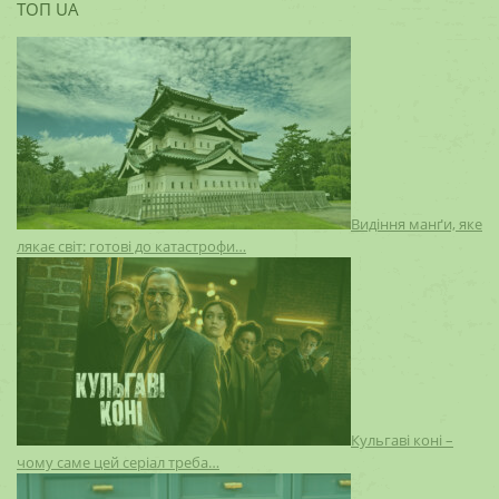
ТОП UA
Видіння манґи, яке
лякає світ: готові до катастрофи…
Кульгаві коні –
чому саме цей серіал треба…