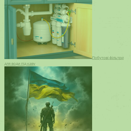
Побутові фільтри
для води під каву