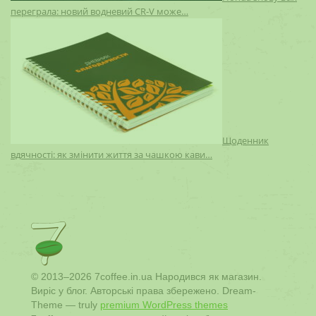
переграла: новий водневий CR-V може…
Щоденник
вдячності: як змінити життя за чашкою кави…
© 2013–2026 7coffee.in.ua Народився як магазин.
Виріс у блог. Авторські права збережено. Dream-
Theme — truly
premium WordPress themes