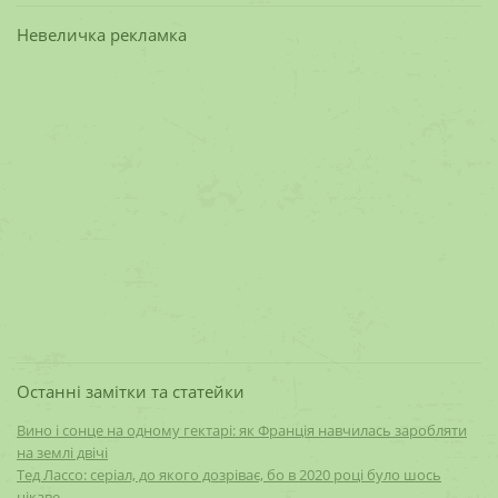
Невеличка рекламка
Останні замітки та статейки
Вино і сонце на одному гектарі: як Франція навчилась заробляти
на землі двічі
Тед Лассо: серіал, до якого дозріває, бо в 2020 році було шось
цікаве