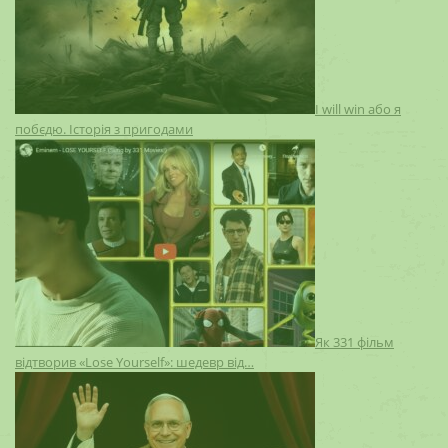
I will win або я
побєдю. Історія з пригодами
Як 331 фільм
відтворив «Lose Yourself»: шедевр від…