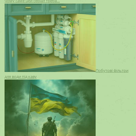
чому саме цей серіал треба…
Побутові фільтри
для води під каву