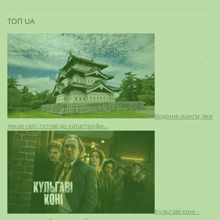
ТОП UA
Видіння манґи, яке
лякає світ: готові до катастрофи…
Кульгаві коні –