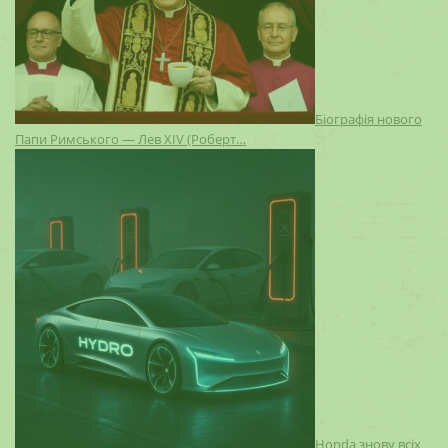
Біографія нового
Папи Римського — Лев XIV (Роберт…
Honda знову всіх