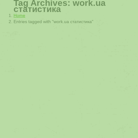
Tag Archives:
work.ua
статистика
You are here:
Home
Entries tagged with "work.ua статистика"