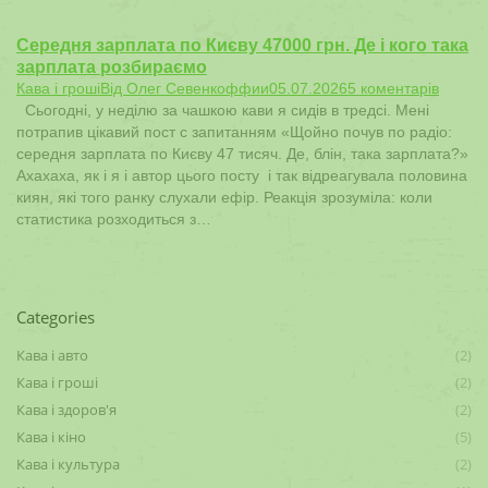
Середня зарплата по Києву 47000 грн. Де і кого така
зарплата розбираємо
Кава і гроші
Від
Олег Севенкоффии
05.07.2026
5 коментарів
Сьогодні, у неділю за чашкою кави я сидів в тредсі. Мені
потрапив цікавий пост с запитанням «Щойно почув по радіо:
середня зарплата по Києву 47 тисяч. Де, блін, така зарплата?»
Ахахаха, як і я і автор цього посту і так відреагувала половина
киян, які того ранку слухали ефір. Реакція зрозуміла: коли
статистика розходиться з…
Categories
Кава і авто
(2)
Кава і гроші
(2)
Кава і здоров'я
(2)
Кава і кіно
(5)
Кава і культура
(2)