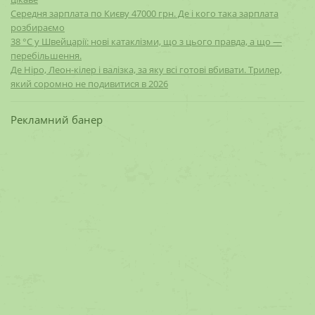
Середня зарплата по Києву 47000 грн. Де і кого така зарплата
розбираємо
38 °C у Швейцарії: нові катаклізми, що з цього правда, а що —
перебільшення.
Де Ніро, Леон-кілер і валізка, за яку всі готові вбивати. Трилер,
який соромно не подивитися в 2026
Рекламний банер