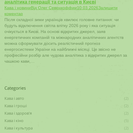
аналітика генерації та ситуація в Києві
Кава і новини
Від
Олег Севенкоффии
10.03.2026
Залишити
коментар
Після складної зими українців хвилює головне питання: чи
будуть відключення світла влітку 2026 року і яка ситуація
очікується в Києві. На основі відкритих джерел, заяв
енергетичних компаній та міжнародних аналітичних агентств
можна сформувати досить реалістичний прогноз
енергосистеми України на найближчі місяці. Це звісно не
професійни розбір але чудова аналітика з відкритих джерел за
чашкою кави,…
Categories
Кава і авто
(2)
Кава і гроші
(2)
Кава і здоров'я
(2)
Кава і кіно
(5)
Кава і культура
(2)