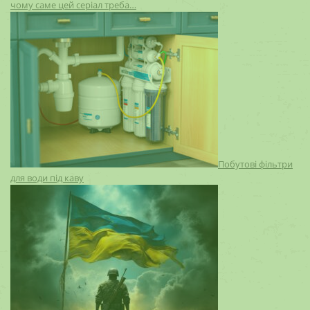
чому саме цей серіал треба…
Побутові фільтри
для води під каву