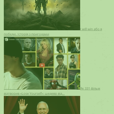
I will win або я
побєдю. Історія з пригодами
Як 331 фільм
відтворив «Lose Yourself»: шедевр від…