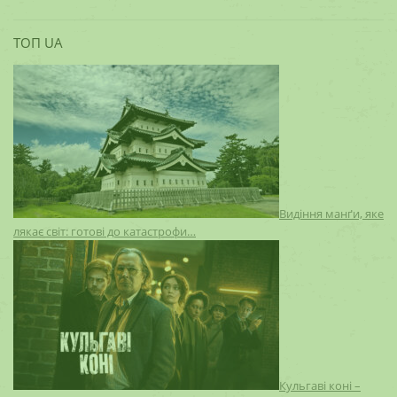
ТОП UA
Видіння манґи, яке
лякає світ: готові до катастрофи…
Кульгаві коні –