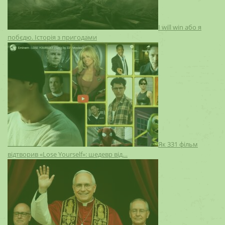
I will win або я
побєдю. Історія з пригодами
Як 331 фільм
відтворив «Lose Yourself»: шедевр від…