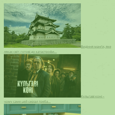
Видіння манґи, яке
лякає світ: готові до катастрофи…
Кульгаві коні –
чому саме цей серіал треба…