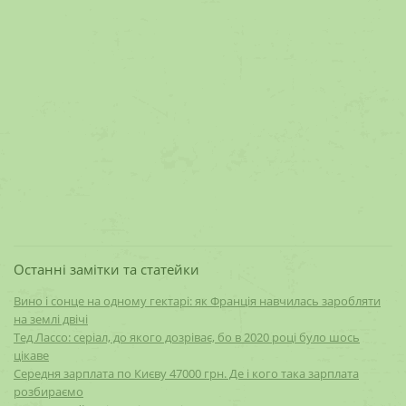
Останні замітки та статейки
Вино і сонце на одному гектарі: як Франція навчилась заробляти
на землі двічі
Тед Лассо: серіал, до якого дозріває, бо в 2020 році було шось
цікаве
Середня зарплата по Києву 47000 грн. Де і кого така зарплата
розбираємо