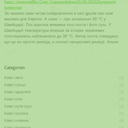
Кава і природа
Від
Олег Севенкоффии
26.06.2026
Залишити
коментар
За чашкою кави читав повідомлення в чаті друзів про нові
виклики для Європи. А саме — про аномальні 38 °C у
Швейцарії. Ось коротка вижимка того поста і його суть. У
Швейцарії температура вперше за історію червневих
спостережень наблизилася до 38 °C. Автор поста стверджує,
що це не просто рекорд, а сигнал ланцюгової реакції. Альпи…
Categories
Кава і авто
(2)
Кава і гроші
(2)
Кава і здоров'я
(2)
Кава і кіно
(5)
Кава і культура
(2)
Кава і музика
(1)
Кава і новини
(4)
Кава і природа
(1)