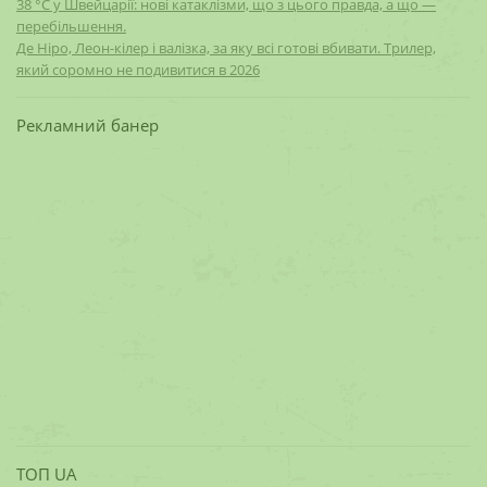
38 °C у Швейцарії: нові катаклізми, що з цього правда, а що —
перебільшення.
Де Ніро, Леон-кілер і валізка, за яку всі готові вбивати. Трилер,
який соромно не подивитися в 2026
Рекламний банер
ТОП UA