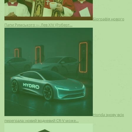
Біографія нового
Папи Римського — Лев XIV (Роберт…
Honda знову всіх
переграла: новий водневий CR-V може…