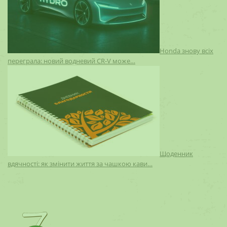
Honda знову всіх
переграла: новий водневий CR-V може…
Щоденник
вдячності: як змінити життя за чашкою кави…