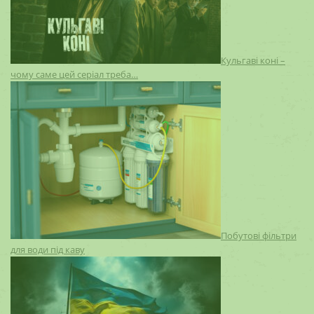
Кульгаві коні –
чому саме цей серіал треба…
Побутові фільтри
для води під каву