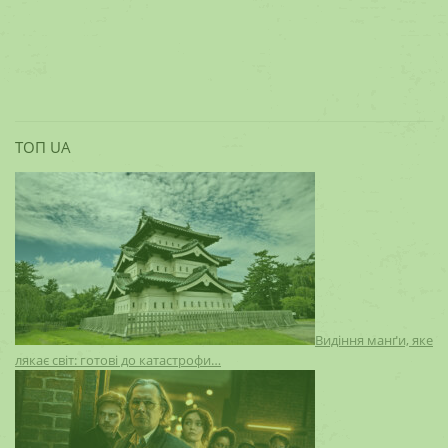
ТОП UA
Видіння манґи, яке
лякає світ: готові до катастрофи…