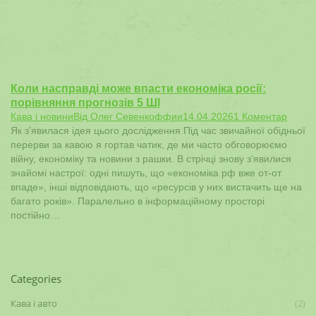
Коли насправді може впасти економіка росії:
порівняння прогнозів 5 ШІ
Кава і новини
Від
Олег Севенкоффии
14.04.2026
1 Коментар
Як з’явилася ідея цього дослідження Під час звичайної обідньої
перерви за кавою я гортав чатик, де ми часто обговорюємо
війну, економіку та новини з рашки. В стрічці знову з’явилися
знайомі настрої: одні пишуть, що «економіка рф вже от-от
впаде», інші відповідають, що «ресурсів у них вистачить ще на
багато років». Паралельно в інформаційному просторі
постійно…
Categories
Кава і авто
(2)