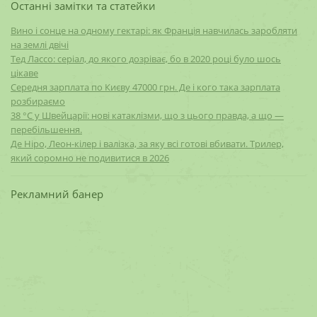
Останні замітки та статейки
Вино і сонце на одному гектарі: як Франція навчилась заробляти
на землі двічі
Тед Лассо: серіал, до якого дозріває, бо в 2020 році було шось
цікаве
Середня зарплата по Києву 47000 грн. Де і кого така зарплата
розбираємо
38 °C у Швейцарії: нові катаклізми, що з цього правда, а що —
перебільшення.
Де Ніро, Леон-кілер і валізка, за яку всі готові вбивати. Трилер,
який соромно не подивитися в 2026
Рекламний банер