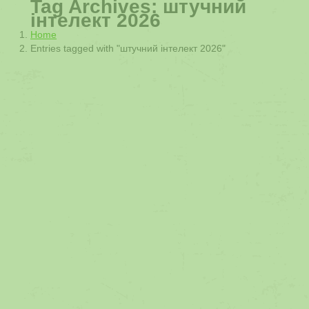
Tag Archives:
штучний
інтелект 2026
You are here:
Home
Entries tagged with "штучний інтелект 2026"