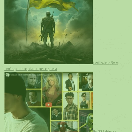
I will win або я
побєдю. Історія з пригодами
Як 331 фільм