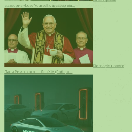
відтворив «Lose Yourself»: шедевр від…
Біографія нового
Папи Римського — Лев XIV (Роберт…