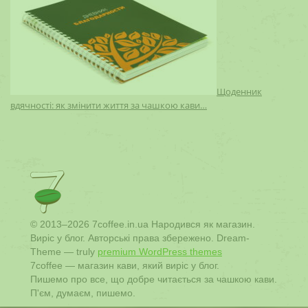
Щоденник
вдячності: як змінити життя за чашкою кави…
© 2013–2026 7coffee.in.ua Народився як магазин.
Виріс у блог. Авторські права збережено. Dream-
Theme — truly
premium WordPress themes
7coffee — магазин кави, який виріс у блог.
Пишемо про все, що добре читається за чашкою кави.
П'єм, думаєм, пишемо.