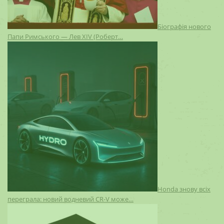
Біографія нового
Папи Римського — Лев XIV (Роберт…
Honda знову всіх
переграла: новий водневий CR-V може…