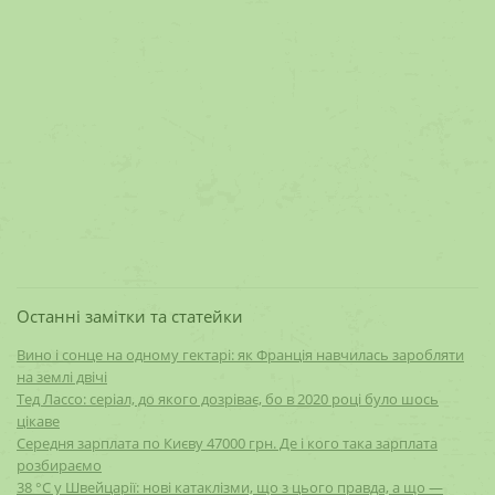
Останні замітки та статейки
Вино і сонце на одному гектарі: як Франція навчилась заробляти
на землі двічі
Тед Лассо: серіал, до якого дозріває, бо в 2020 році було шось
цікаве
Середня зарплата по Києву 47000 грн. Де і кого така зарплата
розбираємо
38 °C у Швейцарії: нові катаклізми, що з цього правда, а що —