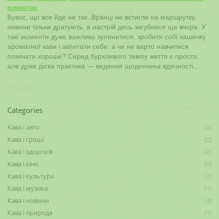
коментар
Буває, що все йде не так. Вранці не встигли на маршрутку,
новини тільки дратують, а настрій десь загубився ще вчора. У
такі моменти дуже важливо зупинитися, зробити собі чашечку
ароматної кави і запитати себе: а чи не варто навчитися
помічати хороше? Серед бурхливого темпу життя є проста,
але дуже дієва практика — ведення щоденника вдячності.…
Categories
Кава і авто
(2)
Кава і гроші
(2)
Кава і здоров'я
(2)
Кава і кіно
(5)
Кава і культура
(2)
Кава і музика
(1)
Кава і новини
(4)
Кава і природа
(1)