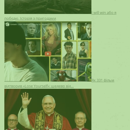
I will win або я
побєдю. Історія з пригодами
Як 331 фільм
відтворив «Lose Yourself»: шедевр від…