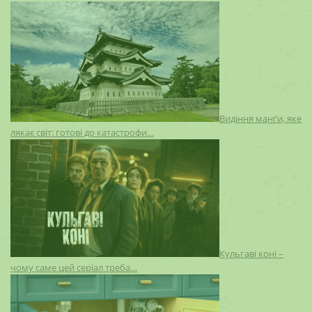
Видіння манґи, яке
лякає світ: готові до катастрофи…
Кульгаві коні –
чому саме цей серіал треба…