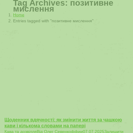
Tag Archives:
позитивне
мислення
You are here:
Home
Entries tagged with "позитивне мислення"
Щоденник вдячності: як змінити життя за чашкою
кави і кількома словами на папері
Кава та дозвілля
Від
Олег Севенкоффии
07.07.2025
Залишити