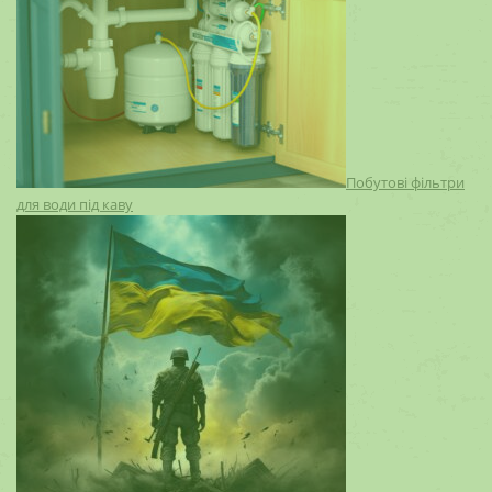
Побутові фільтри
для води під каву