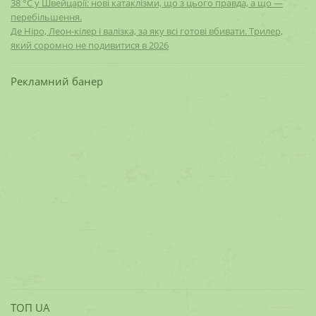
38 °C у Швейцарії: нові катаклізми, що з цього правда, а що —
перебільшення.
Де Ніро, Леон-кілер і валізка, за яку всі готові вбивати. Трилер,
який соромно не подивитися в 2026
Рекламний банер
ТОП UA