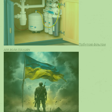
Побутові фільтри
для води під каву