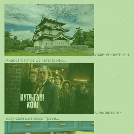
Видіння манґи, яке
лякає світ: готові до катастрофи…
Кульгаві коні –
чому саме цей серіал треба…