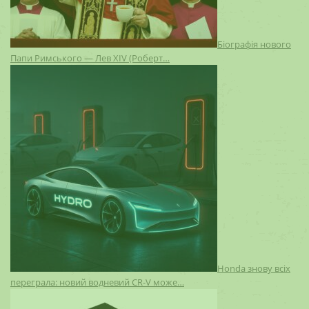
Біографія нового
Папи Римського — Лев XIV (Роберт…
Honda знову всіх
переграла: новий водневий CR-V може…