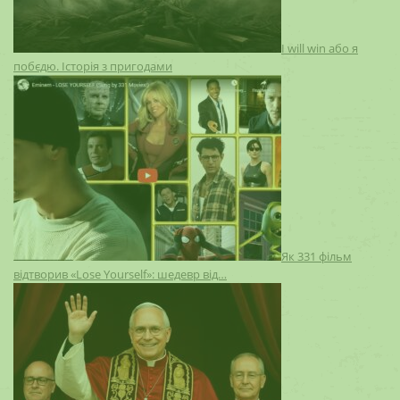
I will win або я
побєдю. Історія з пригодами
Як 331 фільм
відтворив «Lose Yourself»: шедевр від…