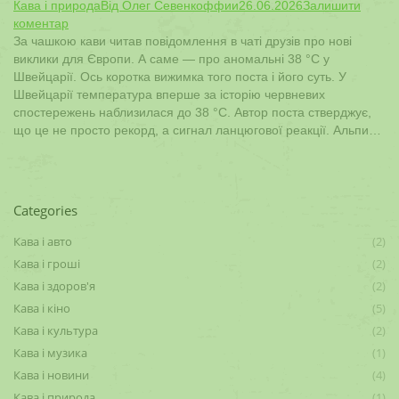
Кава і природа
Від
Олег Севенкоффии
26.06.2026
Залишити
коментар
За чашкою кави читав повідомлення в чаті друзів про нові
виклики для Європи. А саме — про аномальні 38 °C у
Швейцарії. Ось коротка вижимка того поста і його суть. У
Швейцарії температура вперше за історію червневих
спостережень наблизилася до 38 °C. Автор поста стверджує,
що це не просто рекорд, а сигнал ланцюгової реакції. Альпи…
Categories
Кава і авто
(2)
Кава і гроші
(2)
Кава і здоров'я
(2)
Кава і кіно
(5)
Кава і культура
(2)
Кава і музика
(1)
Кава і новини
(4)
Кава і природа
(1)