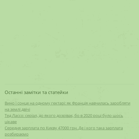
Останні замітки та статейки
Вино і сонце на одному гектарі: як Франція навчилась заробляти
на землі двічі
Тед Лассо: серіал, до якого дозріває, бо в 2020 році було шось
цікаве
Середня зарплата по Києву 47000 грн. Де і кого така зарплата
розбираємо