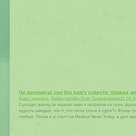
Чи допомагає сон без одягу худнути: правда, м
Кава і здоров'я
,
Лайфстайл
Від
Олег Севенкоффии
11.04.2
Сьогодні зранку за чашкою кави я натрапив на гучну фразу
худнуть швидше, ніж ті, хто лягає спати в одязі?» Фраза 
глибше. Почав я зі статті на Medical News Today, а далі в