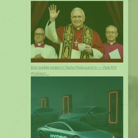
Біографія нового Папи Римського — Лев XIV
(Роберт…