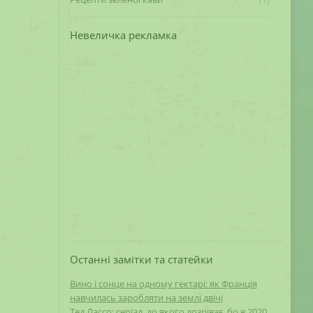
Невеличка рекламка
Останні замітки та статейки
Вино і сонце на одному гектарі: як Франція
навчилась заробляти на землі двічі
Тед Лассо: серіал, до якого дозріває, бо в 2020