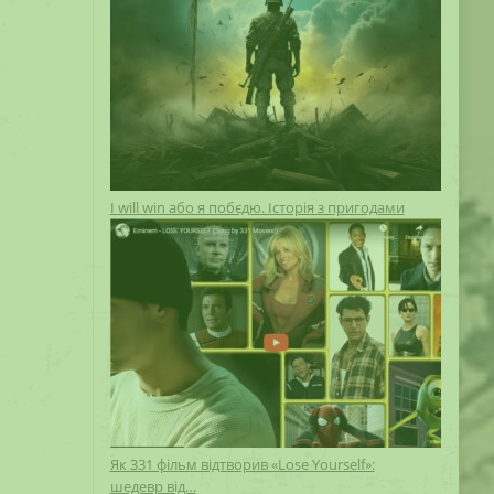
I will win або я побєдю. Історія з пригодами
Як 331 фільм відтворив «Lose Yourself»:
шедевр від…