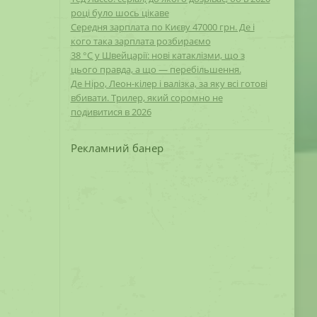
році було шось цікаве
Середня зарплата по Києву 47000 грн. Де і
кого така зарплата розбираємо
38 °C у Швейцарії: нові катаклізми, що з
цього правда, а що — перебільшення.
Де Ніро, Леон-кілер і валізка, за яку всі готові
вбивати. Трилер, який соромно не
подивитися в 2026
Рекламний банер