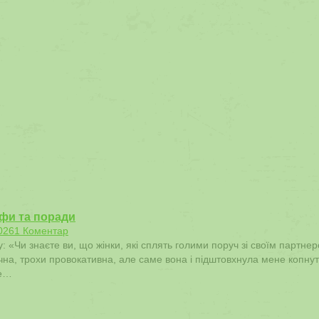
іфи та поради
026
1 Коментар
: «Чи знаєте ви, що жінки, які сплять голими поруч зі своїм партнер
гучна, трохи провокативна, але саме вона і підштовхнула мене копну
же…