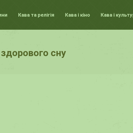
ини
Кава та релігія
Кава і кіно
Кава і культ
 здорового сну