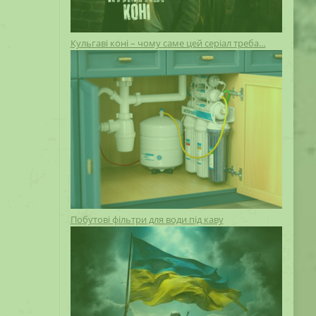
Кульгаві коні – чому саме цей серіал треба…
Побутові фільтри для води під каву