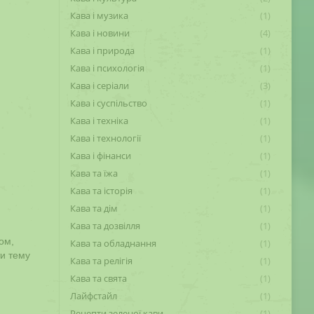
Кава і музика
(1)
Кава і новини
(4)
Кава і природа
(1)
Кава і психологія
(1)
Кава і серіали
(3)
Кава і суспільство
(1)
Кава і техніка
(1)
Кава і технології
(1)
Кава і фінанси
(1)
Кава та їжа
(1)
Кава та історія
(1)
Кава та дім
(1)
Кава та дозвілля
(1)
ом,
Кава та обладнання
(1)
ти тему
Кава та релігія
(1)
Кава та свята
(1)
Лайфстайл
(1)
Рецепти зеленої кави
(1)