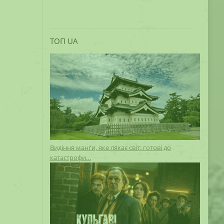
ТОП UA
Видіння манґи, яке лякає світ: готові до
катастрофи…