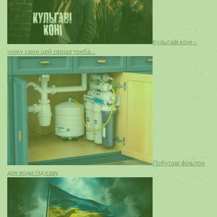
Кульгаві коні –
чому саме цей серіал треба…
Побутові фільтри
для води під каву