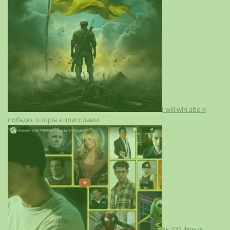
I will win або я
побєдю. Історія з пригодами
Як 331 фільм