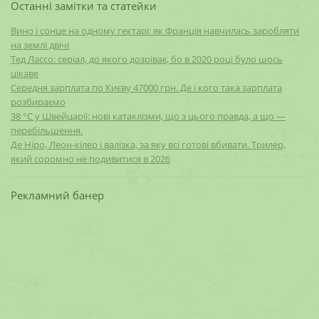
Останні замітки та статейки
Вино і сонце на одному гектарі: як Франція навчилась заробляти
на землі двічі
Тед Лассо: серіал, до якого дозріває, бо в 2020 році було шось
цікаве
Середня зарплата по Києву 47000 грн. Де і кого така зарплата
розбираємо
38 °C у Швейцарії: нові катаклізми, що з цього правда, а що —
перебільшення.
Де Ніро, Леон-кілер і валізка, за яку всі готові вбивати. Трилер,
який соромно не подивитися в 2026
Рекламний банер