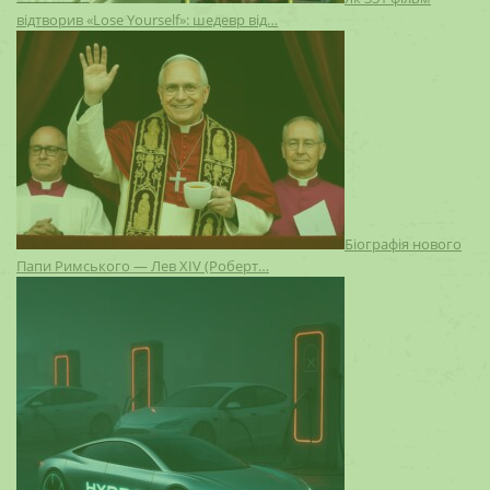
відтворив «Lose Yourself»: шедевр від…
Біографія нового
Папи Римського — Лев XIV (Роберт…