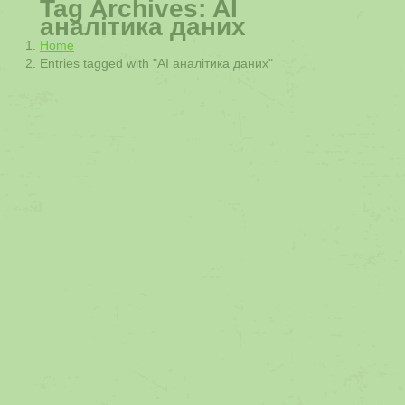
Tag Archives:
AI
аналітика даних
You are here:
Home
Entries tagged with "AI аналітика даних"