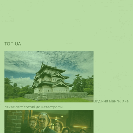
ТОП UA
Видіння манґи, яке
лякає світ: готові до катастрофи…