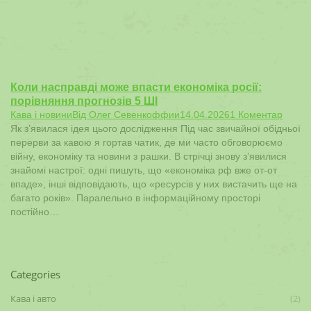
Коли насправді може впасти економіка росії:
порівняння прогнозів 5 ШІ
Кава і новини
Від
Олег Севенкоффии
14.04.2026
1 Коментар
Як з’явилася ідея цього дослідження Під час звичайної обідньої
перерви за кавою я гортав чатик, де ми часто обговорюємо
війну, економіку та новини з рашки. В стрічці знову з’явилися
знайомі настрої: одні пишуть, що «економіка рф вже от-от
впаде», інші відповідають, що «ресурсів у них вистачить ще на
багато років». Паралельно в інформаційному просторі
постійно…
Categories
Кава і авто
(2)