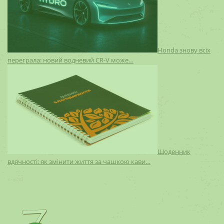
Honda знову всіх
переграла: новий водневий CR-V може…
Щоденник
вдячності: як змінити життя за чашкою кави…