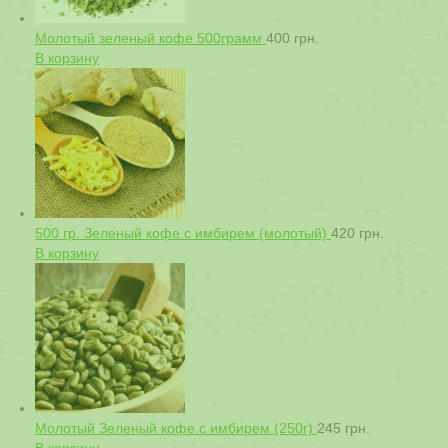
Молотый зеленый кофе 500грамм
400
грн.
В корзину
500 гр. Зеленый кофе с имбирем (молотый)
420
грн.
В корзину
Молотый Зеленый кофе с имбирем (250г)
245
грн.