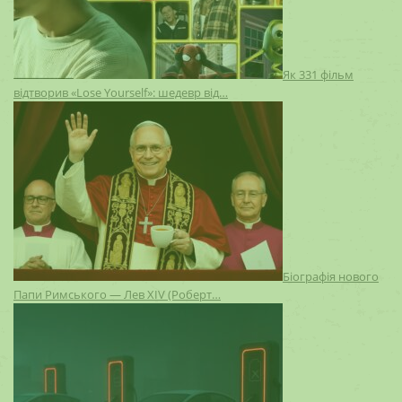
Як 331 фільм
відтворив «Lose Yourself»: шедевр від…
Біографія нового
Папи Римського — Лев XIV (Роберт…