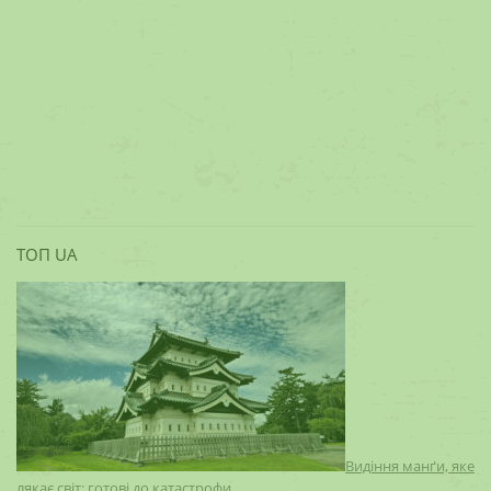
ТОП UA
Видіння манґи, яке
лякає світ: готові до катастрофи…