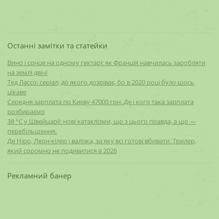
Останні замітки та статейки
Вино і сонце на одному гектарі: як Франція навчилась заробляти
на землі двічі
Тед Лассо: серіал, до якого дозріває, бо в 2020 році було шось
цікаве
Середня зарплата по Києву 47000 грн. Де і кого така зарплата
розбираємо
38 °C у Швейцарії: нові катаклізми, що з цього правда, а що —
перебільшення.
Де Ніро, Леон-кілер і валізка, за яку всі готові вбивати. Трилер,
який соромно не подивитися в 2026
Рекламний банер