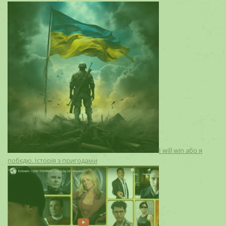
I will win або я
побєдю. Історія з пригодами