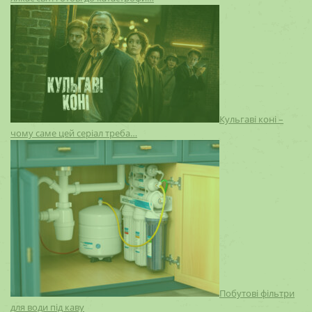
Кульгаві коні –
чому саме цей серіал треба…
Побутові фільтри
для води під каву