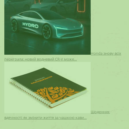
Honda знову всіх
переграла: новий водневий CR-V може…
Щоденник
вдячності: як змінити життя за чашкою кави…