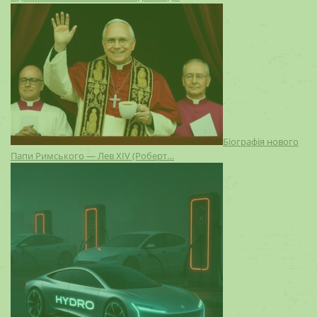
Біографія нового
Папи Римського — Лев XIV (Роберт…