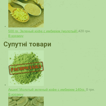
500 гр. Зеленый кофе с имбирем (молотый)
420
грн.
В корзину
Супутні товари
Акция! Молотый зеленый кофе с имбирем 140гр.
0
грн.
В корзину