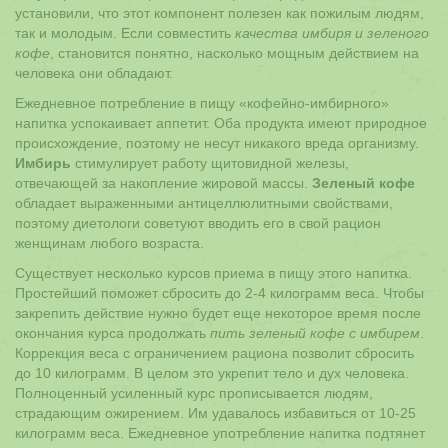
установили, что этот компонент полезен как пожилым людям,
так и молодым. Если совместить
качества имбиря и зеленого
кофе
, становится понятно, насколько мощным действием на
человека они обладают.
Ежедневное потребление в пищу «кофейно-имбирного»
напитка успокаивает аппетит. Оба продукта имеют природное
происхождение, поэтому не несут никакого вреда организму.
Имбирь
стимулирует работу щитовидной железы,
отвечающей за накопление жировой массы.
Зеленый кофе
обладает выраженными антицеллюлитными свойствами,
поэтому диетологи советуют вводить его в свой рацион
женщинам любого возраста.
Существует несколько курсов приема в пищу этого напитка.
Простейший поможет сбросить до 2-4 килограмм веса. Чтобы
закрепить действие нужно будет еще некоторое время после
окончания курса продолжать
пить зеленый кофе с имбирем
.
Коррекция веса с ограничением рациона позволит сбросить
до 10 килограмм. В целом это укрепит тело и дух человека.
Полноценный усиленный курс прописывается людям,
страдающим ожирением. Им удавалось избавиться от 10-25
килограмм веса. Ежедневное употребление напитка подтянет