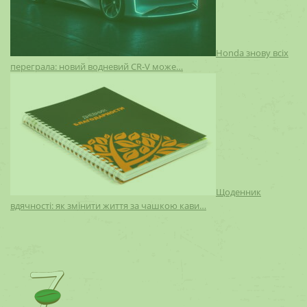
Honda знову всіх
переграла: новий водневий CR-V може…
Щоденник
вдячності: як змінити життя за чашкою кави…