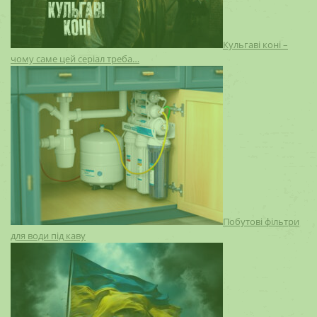
Кульгаві коні –
чому саме цей серіал треба…
Побутові фільтри
для води під каву