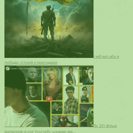
I will win або я
побєдю. Історія з пригодами
Як 331 фільм
відтворив «Lose Yourself»: шедевр від…