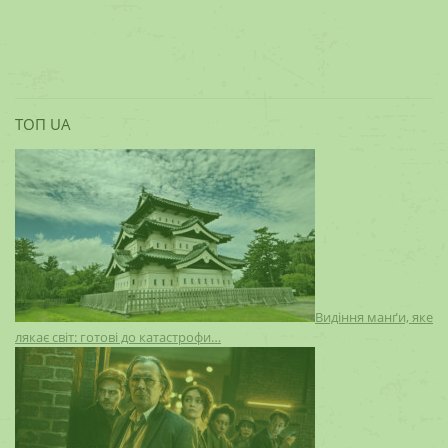
ТОП UA
Видіння манґи, яке
лякає світ: готові до катастрофи…