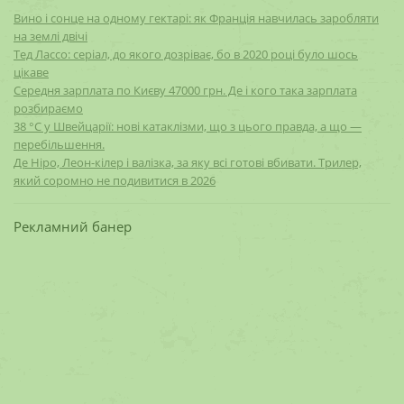
Вино і сонце на одному гектарі: як Франція навчилась заробляти
на землі двічі
Тед Лассо: серіал, до якого дозріває, бо в 2020 році було шось
цікаве
Середня зарплата по Києву 47000 грн. Де і кого така зарплата
розбираємо
38 °C у Швейцарії: нові катаклізми, що з цього правда, а що —
перебільшення.
Де Ніро, Леон-кілер і валізка, за яку всі готові вбивати. Трилер,
який соромно не подивитися в 2026
Рекламний банер