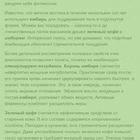
изнуряя себя фитнессом.
Известно, что жители востока в течение нескольких сот лет
используют
имбирь
для поддержания тела в подтянутой
форме. Можем вас порадовать – наконец-то и до
отечественных полок магазинов дошел
зеленый кофе с
имбирем
. Интересная смесь, но уже доказано, что подобная
комбинация обеспечит стремительное похудение.
Более детальное рассмотрение полезных свойств этих
компонентов позволяет понять, почему их комбинация
стимулирует похудение
.
Корень имбиря
считается
невероятно мощным метаболитом. Практически сразу после
его приема кровь начинает циркулировать намного быстрее, а
значит, тело согревается. Это, в свою очередь, начинает
топить жировые отложения. Эфирное масло, входящее в
состав
имбиря
, усиливает обмен веществ. Активные
ферменты помогают расщеплять жиры.
Зеленый кофе
считается эффективным средством от
старения кожи. В его составе содержится
хлорогеновая
кислота
. Попадая в организм, она стремительно расщепляет
липиды. Даже употребление
только зеленого кофе
повысит
тонус организма и прибавит мощный заряд сил. Ученые также