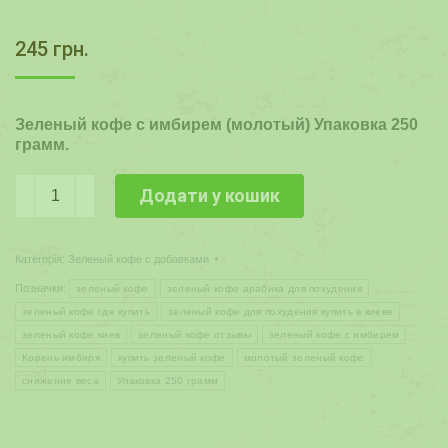
245
грн.
Зеленый кофе с имбирем (молотый) Упаковка 250
грамм.
Молотый
Додати у кошик
Зеленый
кофе
с
Категорія:
Зеленый кофе с добавками
имбирем
(250г)
Позначки:
зеленый кофе
зеленый кофе арабика для похудения
кількість
зеленый кофе где купить
зеленый кофе для похудения купить в киеве
зеленый кофе киев
зеленый кофе отзывы
зеленый кофе с имбирем
Корень имбиря
купить зеленый кофе
молотый зеленый кофе
снижение веса
Упаковка 250 грамм